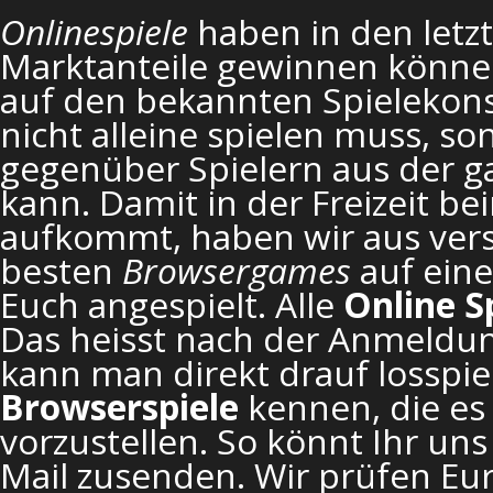
und schaust nach einem
ist. Inmit
Onlinespiele
haben in den letz
Strategiespiel, in dem Du dieses
noch lange
Marktanteile gewinnen könne
Unterfangen in die Tat umsetzen
einm
kannst – dann bist Du bei Supremacy
Glücklich
auf den bekannten Spielekons
1914 an der richtigen Adresse, denn
Krieg drei
nicht alleine spielen muss, s
genau das ist…
im Bro
gegenüber Spielern aus der g
kann. Damit in der Freizeit be
aufkommt, haben wir aus ve
besten
Browsergames
auf eine
Euch angespielt. Alle
Online S
Das heisst nach der Anmeldung
kann man direkt drauf losspiel
Browserspiele
kennen, die es
vorzustellen. So könnt Ihr un
Mail zusenden. Wir prüfen Eur