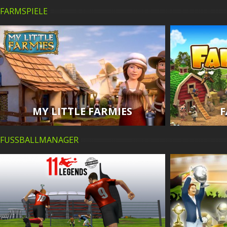
andere Jahr hinter sich haben, wird
vielen Fil
FARMSPIELE
der Titel S.K.I.L.L. Special Force 2 wohl
eine großa
an gute alte Zeiten erinnern. Ohne
Darkorbit
Frage kommen hier auch Bilder von
versetzt Di
Counter Strike in den Sinn, was ja
in welcher 
selbst noch fleißig online gespielt
Entgegen d
wird. Special Force 2 setzt auf…
ist dieses 
als nur ein 
MY LITTLE FARMIES
Im Mittelalter war das Leben sehr
Du möchte
Spielen
Details
Spielen
hart, es sei denn, man hat auf einer
das herrl
FUSSBALLMANAGER
Burg gelebt. Dieses Privileg war
und einmal 
jedoch den wenigsten wirklich
tauschen? 
vergönnt sodass sich die meisten
Bauernhofs
Menschen ihren Lebensunterhalt mit
genau da
dem Betreiben von Landwirtschaft
beginnst a
verdient haben. Dieses Los ist auch
musst diese
Dir in My Little Farmies beschert.
in eine blü
Bauernhofspiele gibt…