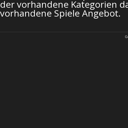
der vorhandene Kategorien da
vorhandene Spiele Angebot.
G