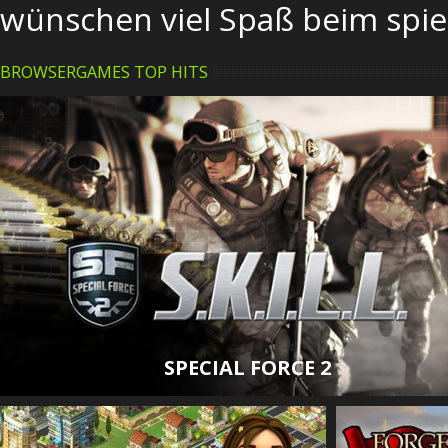
wünschen viel Spaß beim spie
BROWSERGAMES TOP HITS
SPECIAL FORCE 2
Für Spieler, die schon das ein oder andere Jahr hinter s
Spielen
haben, wird der Titel S.K.I.L.L. Special Force 2 wohl an g
alte Zeiten erinnern. Ohne Frage kommen hier auch Bil