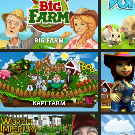
jedoch den wenigsten wirklich
tauschen? 
vergönnt sodass sich die meisten
Bauernhofs
Menschen ihren Lebensunterhalt mit
genau da
dem Betreiben von Landwirtschaft
beginnst a
verdient haben. Dieses Los ist auch
musst diese
Dir in My Little Farmies beschert.
BIG FARM
in eine blü
Bauernhofspiele gibt es in der Welt
Hört sich
Wer in der Stadt lebt und jeden
Lust auf 
Spielen
Details
Spielen
der…
Morgen vom Lärm der Autos geweckt
Leute und 
wird, der träumt doch hin und wieder
Dann ist das
davon morgens von einem Hahn
nicht ganz
geweckt zu werden und die Ruhe und
vieler
den Frieden auf dem Land genießen
Grasfläch
zu können. Da kommt das Farmspiel
Leute viel
Big Farm, ein Bauernhof
erwartend 
Browsergame, doch genau richtig um
KAPI FARM
Party ist s
F
einmal einen…
Dorf
Der Mensch ist schon erstaunlich in
Die Landwi
Spielen
Details
Spielen
seiner Entwicklung. Es vergeht ein
gefä
Jahrhundert, in dem die Städte immer
abwechsl
größer und die Dörfer immer kleiner
Diese sind