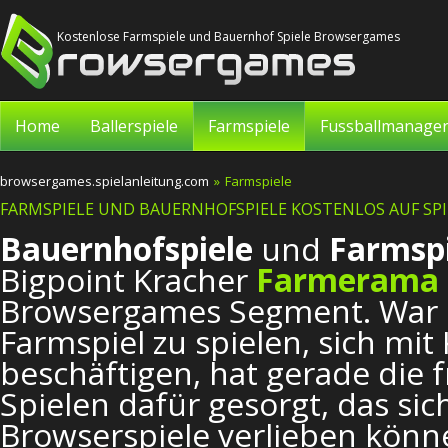
Kostenlose Farmspiele und Bauernhof Spiele Browsergames
Home
Ballerspiele
Farmspiele
Fussballmanage
browsergames.spielanleitung.com
»
Farmspiele
FARMSPIELE UND BAUERNHOFSPIELE KOSTENLOS AUF SP
Bauernhofspiele
und
Farmspi
Bigpoint Kracher
Farmerama
Browsergames Segment. War e
Farmspiel zu spielen, sich mi
beschäftigen, hat gerade die f
Spielen dafür gesorgt, das si
Browserspiele verlieben könn