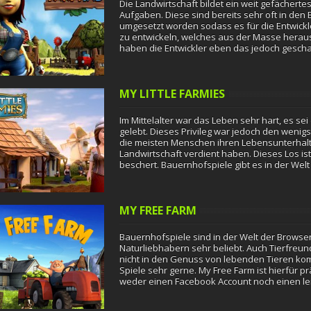
Die Landwirtschaft bildet ein weit gefächerte
Aufgaben. Diese sind bereits sehr oft in de
umgesetzt worden sodass es für die Entwickler 
zu entwickeln, welches aus der Masse herauss
haben die Entwickler eben das jedoch geschaf
allein Deine…
MY LITTLE FARMIES
Im Mittelalter war das Leben sehr hart, es se
gelebt. Dieses Privileg war jedoch den wenigs
die meisten Menschen ihren Lebensunterhalt
Landwirtschaft verdient haben. Dieses Los ist 
beschert. Bauernhofspiele gibt es in der Wel
MY FREE FARM
Bauernhofspiele sind in der Welt der Browse
Naturliebhabern sehr beliebt. Auch Tierfreund
nicht in den Genuss von lebenden Tieren ko
Spiele sehr gerne. My Free Farm ist hierfür p
weder einen Facebook Account noch einen le
um das Leben auf…