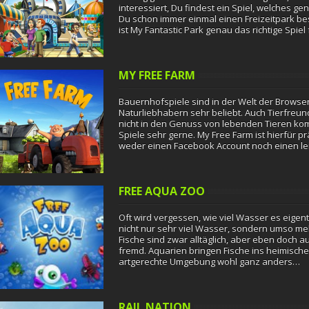
interessiert, Du findest ein Spiel, welches g
Du schon immer einmal einen Freizeitpark be
ist My Fantastic Park genau das richtige Spiel
Fantastic…
MY FREE FARM
Bauernhofspiele sind in der Welt der Browse
Naturliebhabern sehr beliebt. Auch Tierfreund
nicht in den Genuss von lebenden Tieren ko
Spiele sehr gerne. My Free Farm ist hierfür p
weder einen Facebook Account noch einen le
um das Leben auf…
FREE AQUA ZOO
Oft wird vergessen, wie viel Wasser es eigentl
nicht nur sehr viel Wasser, sondern umso me
Fische sind zwar alltäglich, aber eben doch 
fremd. Aquarien bringen Fische ins heimisc
artgerechte Umgebung wohl ganz anders…
RAIL NATION