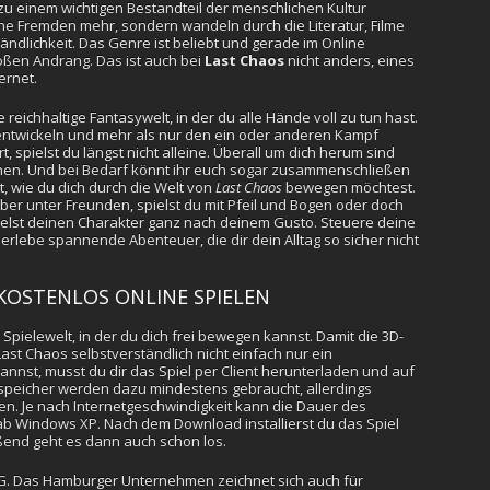
 zu einem wichtigen Bestandteil der menschlichen Kultur
ine Fremden mehr, sondern wandeln durch die Literatur, Filme
ändlichkeit. Das Genre ist beliebt und gerade im Online
roßen Andrang. Das ist auch bei
Last Chaos
nicht anders, eines
ernet.
eichhaltige Fantasywelt, in der du alle Hände voll zu tun hast.
rentwickeln und mehr als nur den ein oder anderen Kampf
, spielst du längst nicht alleine. Überall um dich herum sind
gehen. Und bei Bedarf könnt ihr euch sogar zusammenschließen
t, wie du dich durch die Welt von
Last Chaos
bewegen möchtest.
eber unter Freunden, spielst du mit Pfeil und Bogen oder doch
ckelst deinen Charakter ganz nach deinem Gusto. Steuere deine
 erlebe spannende Abenteuer, die dir dein Alltag so sicher nicht
 KOSTENLOS ONLINE SPIELEN
 Spielewelt, in der du dich frei bewegen kannst. Damit die 3D-
ast Chaos selbstverständlich nicht einfach nur ein
nst, musst du dir das Spiel per Client herunterladen und auf
nspeicher werden dazu mindestens gebraucht, allerdings
en. Je nach Internetgeschwindigkeit kann die Dauer des
b Windows XP. Nach dem Download installierst du das Spiel
ßend geht es dann auch schon los.
AG. Das Hamburger Unternehmen zeichnet sich auch für