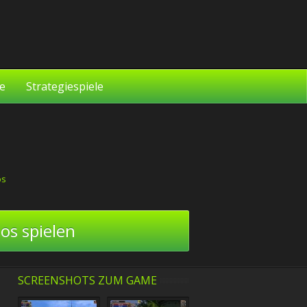
le
Strategiespiele
os
os spielen
SCREENSHOTS ZUM GAME