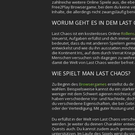
zahlreiche weitere Online Spiele aus, die ebe
Free2Play Browsergame, bei dem du keine ver
Inhalte, die allerdings nicht zwangsläufig be
WORUM GEHT ES IN DEM LAST
Last Chaos ist ein kostenloses Online
Rollens
steuerst, Aufgaben erfüllst und dich immer w
bedeutet, dass du mit anderen Spielern geme
entwickelst und wie du ihn ausstatten möchte
die Kontinent Iris, auf dem durch Verrat Krie
Menschen versuchen sich dagegen zu wehren. 
damit die Welt von Last Chaos wieder befrei
WIE SPIELT MAN LAST CHAOS?
Zu Beginn des
Browsergames
erstellst du d
wählen. Beispielsweise kannst du ein starker
weniger mit dem Schwert agieren möchtest, dan
haben verschiedene Vor- und Nachteile, doch e
du verschiedene Eigenschaften, die bei Gebra
oder der Verteidigung. Mit guter Rüstung und
Du erfüllst in der Welt von Last Chaos versc
werden. Je weiter du deinen Charakter entwi
Quests auch. Du kannst zudem auch gemeinsa
unterstützen. Im Laufe des Spiels wirst du v