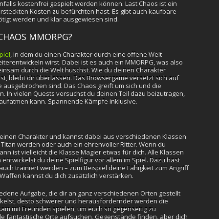
nfalls kostenfrei gespielt werden können. Last Chaos ist ein
steckten Kosten zu befürchten hast. Es gibt auch kaufbare
nötigt werden und klar ausgewiesen sind.
 CHAOS MMORPG?
piel
, in dem du einen Charakter durch eine offene Welt
eiterentwickeln wirst. Dabei ist es auch ein MMORPG, was also
insam durch die Welt huschst. Wie du deinen Charakter
st, bleibt dir überlassen. Das Browsergame versetzt sich auf
ge ausgebrochen sind. Das Chaos greift um sich und die
In vielen Quests versuchst du deinen Teil dazu beizutragen,
t aufatmen kann. Spannende Kämpfe inklusive.
ir einen Charakter und kannst dabei aus verschiedenen Klassen
 Titan werden oder auch ein ehrenvoller Ritter. Wenn du
n ist vielleicht die Klasse Magier etwas für dich. Alle Klassen
ntwickelst du deine Spielfigur vor allem im Spiel. Dazu hast
uch trainiert werden – zum Beispiel deine Fähigkeit zum Angriff
 Waffen kannst du dich zusätzlich verstärken.
hiedene Aufgabe, die dir an ganz verschiedenen Orten gestellt
ckelst, desto schwerer und herausfordernder werden die
m mit Freunden spielen, um euch so gegenseitig zu
iele fantastische Orte aufsuchen, Gegenstände finden, aber dich