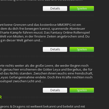
Details
Spielen
nnt keine Grenzen und das kostenlose MMORPG ist ein
in dem du dich frei bewegen kannst, spannende Abenteuer
d harte Kämpfe führen musst. Das Fantasy Online Rollenspiel
e Welt von Misilen, in der finstere Zeiten angebrochen sind. Du
g in dieser Welt gehen und…
Details
Spielen
rte nichts weiter als die große Leere, die weder Beginn noch
h genau hier erschienen die Götter Leya und Bergelius, die für
d das Nichts standen. Zwischen ihnen wuchs eine Feindschaft,
in Leyas Gefangennahme endete. Doch ihre Kräfte reichten noch
selspiel zwischen Licht und…
Details
Spielen
R
geons & Dragons ist weltweit bekannt und beliebt und mit