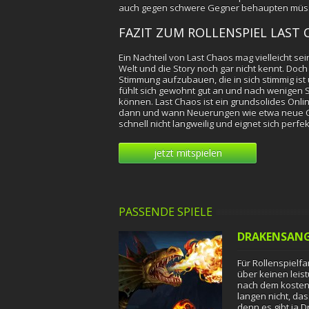
auch gegen schwere Gegner behaupten müs
FAZIT ZUM ROLLENSPIEL LAST 
Ein Nachteil von Last Chaos mag vielleicht s
Welt und die Story noch gar nicht kennt. Doc
Stimmung aufzubauen, die in sich stimmig ist
fühlt sich gewohnt gut an und nach wenigen S
können. Last Chaos ist ein grundsolides Online
dann und wann Neuerungen wie etwa neue Ch
schnell nicht langweilig und eignet sich perfe
jetzt mitspielen
PASSENDE SPIELE
DRAKENSANG
Für Rollenspielf
über keinen leis
nach dem kosten
langen nicht, das
denn es gibt ja 