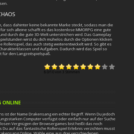
sen.
CHAOS
ein, dass dahinter keine bekannte Marke steckt, sodass man die
h für sich alleine schafft es das kostenlose MMORPG eine gute
 und durch die gute 3D-Welt unterstrichen wird. Das Gameplay
pielstunden wirst du dich mühelos durch die Optionen klicken
 Rollenspiel, das auch stetig weiterentwickelt wird. So gibt es
arakterklassen und Aufgaben. Dadurch wird das Spiel so
kt für den Langzeitspielspaß.
8.0
/
10
von
3
Stimmen
 ONLINE
ans ist der Name Drakensang ein echter Begriff. Wenn Du jedoch
tungsstarken Computer verfügst oder einfach nur auf der Suche
losen Vergnügen der Browsergames bist heißt das noch
s Du auf das fantastische Rollenspiel Erlebnis verzichten musst
Drakensang Online. Wähle eine aus drei verschiedenen…