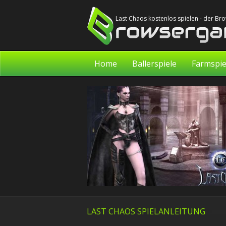
Last Chaos kostenlos spielen - der B
Home
Ballerspiele
Farmspie
LAST CHAOS SPIELANLEITUNG