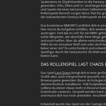
Spätestens im 20.Jahrhundert ist die Fantasy
geworden. Orks, Elfen und Co. sind längst ke
und Spiele mit einer tänzerischen Selbstverst
Rollenspiele Bereich sorgen diese Titel für g
der bekanntesten Fantasy Rollenspiele im Int
Das kostenlose MMORPG entführt dich in eine r
Hier musst du Aufgaben erfüllen, dich weite
austragen. Und wie es sich für ein MMO gehört
echte Mitspieler, die ebenfalls ihrer Wege 
und euch helfen. Aber du alleine entscheides
Willst du ein einsamer Wolf sein oder doch li
lieber einer Axt? Du entscheidest und entwi
Spielfigur durch die fantastische 3D-Welt und
bieten kann.
DAS ROLLENSPIEL LAST CHAOS
Das Spiel
Last Chaos
bringt dich in eine große
Grafik aber auch entsprechend aussieht, ist L
Browsergame geworden. Bevor du loslegen kan
deinem Rechner installieren. 7GB Festplatte
solltest du immer etwas mehr in Reserve hab
Downloads variieren. Gespielt werden kann a
und musst dich nur noch anmelden. Anschlie
Entwickelt wurde das Spiel von der Gamigo 