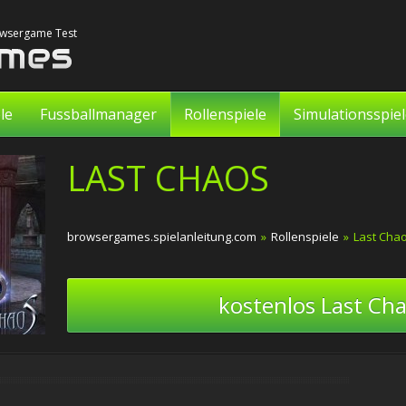
rowsergame Test
le
Fussballmanager
Rollenspiele
Simulationsspie
LAST CHAOS
browsergames.spielanleitung.com
»
Rollenspiele
»
Last Cha
kostenlos Last Cha