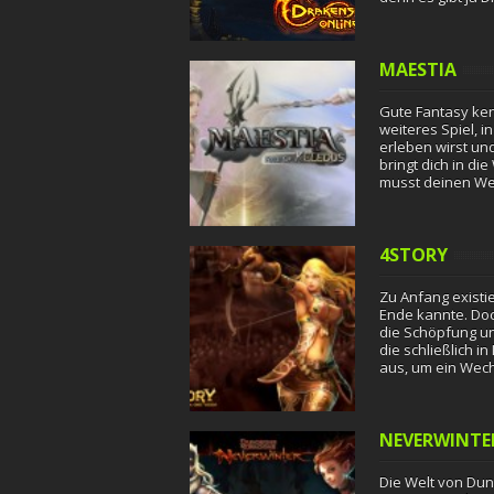
MAESTIA
Gute Fantasy ke
weiteres Spiel, 
erleben wirst un
bringt dich in di
musst deinen We
4STORY
Zu Anfang existie
Ende kannte. Doc
die Schöpfung un
die schließlich 
aus, um ein Wech
NEVERWINTE
Die Welt von Dun