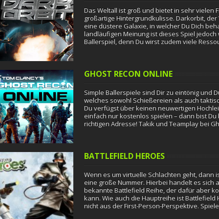
Das Weltall ist groß und bietet in sehr viele
großartige Hintergrundkulisse. Darkorbit, der
eine düstere Galaxie, in welcher Du Dich be
landläufigen Meinung ist dieses Spiel jedoch 
Ballerspiel, denn Du wirst zudem viele Ress
GHOST RECON ONLINE
Simple Ballerspiele sind Dir zu eintönig un
welches sowohl Schießereien als auch taktis
Du verfügst über keinen neuwertigen Hochle
einfach nur kostenlos spielen – dann bist Du
richtigen Adresse! Takik und Teamplay bei Gh
BATTLEFIELD HEROES
Wenn es um virtuelle Schlachten geht, dann is
eine große Nummer. Hierbei handelt es sich a
bekannte Battlefield Reihe, der dafür aber ko
kann. Wie auch die Hauptreihe ist Battlefiel
nicht aus der First-Person-Perspektive. Spie