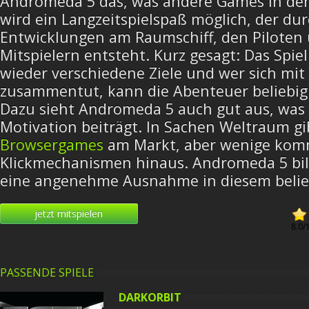
Andromeda 5 das, was andere Games in den
wird ein Langzeitspielspaß möglich, der dur
Entwicklungen am Raumschiff, den Piloten
Mitspielern entsteht. Kurz gesagt: Das Spiel
wieder verschiedene Ziele und wer sich mit
zusammentut, kann die Abenteuer beliebig
Dazu sieht Andromeda 5 auch gut aus, was 
Motivation beiträgt. In Sachen Weltraum gib
Browsergames
am Markt, aber wenige kom
Klickmechanismen hinaus. Andromeda 5 bild
eine angenehme Ausnahme in diesem belie
jetzt mitspielen
8.0
/
PASSENDE SPIELE
DARKORBIT