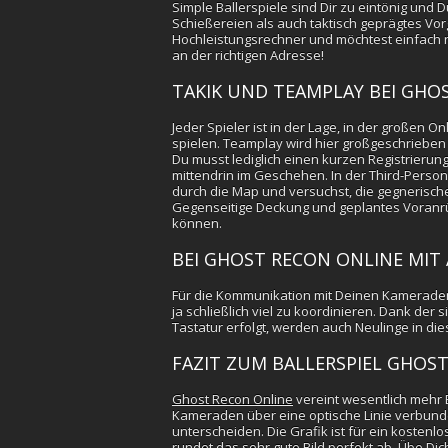
Simple Ballerspiele sind Dir zu eintönig un
Schießereien als auch taktisch geprägtes Vo
Hochleistungsrechner und möchtest einfach n
an der richtigen Adresse!
TAKIK UND TEAMPLAY BEI GHO
Jeder Spieler ist in der Lage, in der großen 
spielen. Teamplay wird hier großgeschriebe
Du musst lediglich einen kurzen Registrieru
mittendrin im Geschehen. In der Third-Person
durch die Map und versuchst, die gegnerisc
Gegenseitige Deckung und geplantes Voranrüc
können.
BEI GHOST RECON ONLINE MIT
Für die Kommunikation mit Deinen Kameraden
ja schließlich viel zu koordinieren. Dank der
Tastatur erfolgt, werden auch Neulinge in d
FAZIT ZUM BALLERSPIEL GHOS
Ghost Recon Online
vereint wesentlich mehr 
Kameraden über eine optische Linie verbunde
unterscheiden. Die Grafik ist für ein kostenl
rundet das sehr gute Bild perfekt ab. Übe Di