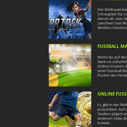
Der Weltraum bie
Schauplatz für za
davon ab, was de
zwischen Star Wa
direktes Univer
FUSSBALL M
Wenn du auf der 
dann ist sicherli
Online ist eines
einer Fussball M
Posten des Fina
ONLINE FUS
Es gibt in der Wel
präsentiert. Auf 
Stadion pilgert 
anderen Seite di
kommt…