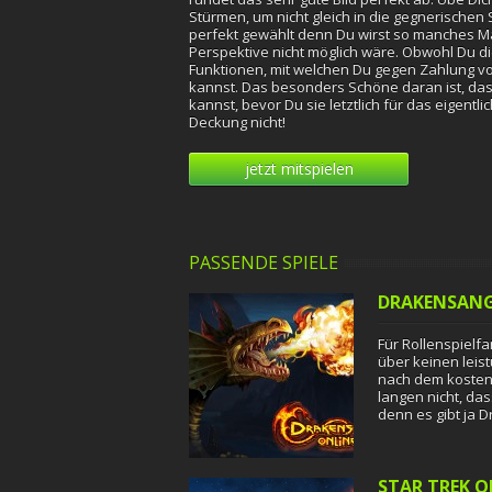
Stürmen, um nicht gleich in die gegnerischen 
perfekt gewählt denn Du wirst so manches 
Perspektive nicht möglich wäre. Obwohl Du di
Funktionen, mit welchen Du gegen Zahlung v
kannst. Das besonders Schöne daran ist, das
kannst, bevor Du sie letztlich für das eigentl
Deckung nicht!
jetzt mitspielen
PASSENDE SPIELE
DRAKENSANG
Für Rollenspielf
über keinen leis
nach dem kosten
langen nicht, das
denn es gibt ja 
STAR TREK O