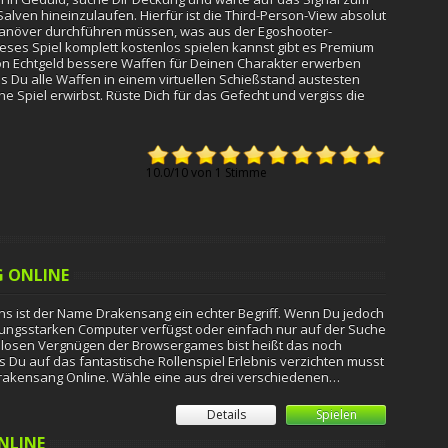
Salven hineinzulaufen. Hierfür ist die Third-Person-View absolut
Manöver durchführen müssen, was aus der Egoshooter-
eses Spiel komplett kostenlos spielen kannst gibt es Premium
on Echtgeld bessere Waffen für Deinen Charakter erwerben
s Du alle Waffen in einem virtuellen Schießstand austesten
iche Spiel erwirbst. Rüste Dich für das Gefecht und vergiss die
10.0
/
10
von
1
Stimme
 ONLINE
ans ist der Name Drakensang ein echter Begriff. Wenn Du jedoch
tungsstarken Computer verfügst oder einfach nur auf der Suche
losen Vergnügen der Browsergames bist heißt das noch
s Du auf das fantastische Rollenspiel Erlebnis verzichten musst
Drakensang Online. Wähle eine aus drei verschiedenen…
Details
Spielen
NLINE