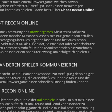
d Du suchst nach einem Browsergame, welches sowohl
rgehen erfordert? Du verfügst über keinen neuwertigen
ur kostenlos spielen – dann bist Du bei
Ghost Recon Online
ST RECON ONLINE
Online Community des
Browsergames
Ghost Recon Online
zu
n denn manche Missionen lassen sich nur gemeinsam erfüllen.
ngsvorgang über Dich ergehen lassen und bist auch schon
-Sicht rückst Du als Fußsoldat, Sturmsoldat oder Scharfschütze
hen Territorien mithilfe Deiner Teamkameraden einzunehmen.
ken ist hier ein absoluter Zwang, um erfolgreich spielen zu
 ANDEREN SPIELER KOMMUNIZIEREN
 steht Dir ein Teamspeakchannel zur Verfügung denn es gibt
 simplen Steuerung, die ausschließlich über die Maus und die
iesem Browsergame einen schnellen Einstieg finden können.
T RECON ONLINE
Elemente als nur die der
Ballerspiele
in sich. Du bist mit Deinen
n, die hilfreich ist um Freund und Feind voneinander zu
oses Spiel absolut gigantisch und die musikalische Untermalung
ch in Geduld, suche Dir Deckung und warte auf das Signal zum