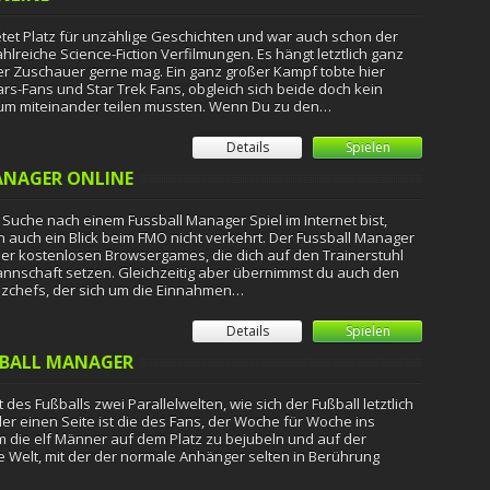
tet Platz für unzählige Geschichten und war auch schon der
hlreiche Science-Fiction Verfilmungen. Es hängt letztlich ganz
r Zuschauer gerne mag. Ein ganz großer Kampf tobte hier
rs-Fans und Star Trek Fans, obgleich sich beide doch kein
sum miteinander teilen mussten. Wenn Du zu den…
Details
Spielen
ANAGER ONLINE
Suche nach einem Fussball Manager Spiel im Internet bist,
ch auch ein Blick beim FMO nicht verkehrt. Der Fussball Manager
 der kostenlosen Browsergames, die dich auf den Trainerstuhl
annschaft setzen. Gleichzeitig aber übernimmst du auch den
nzchefs, der sich um die Einnahmen…
Details
Spielen
SBALL MANAGER
t des Fußballs zwei Parallelwelten, wie sich der Fußball letztlich
der einen Seite ist die des Fans, der Woche für Woche ins
um die elf Männer auf dem Platz zu bejubeln und auf der
e Welt, mit der der normale Anhänger selten in Berührung