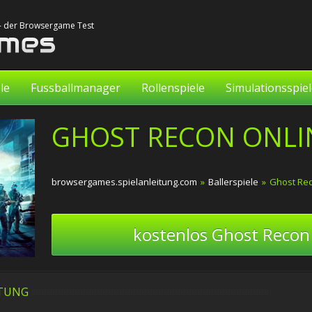
 - der Browsergame Test
le
Fussballmanager
Rollenspiele
Simulationsspie
GHOST RECON ONLIN
browsergames.spielanleitung.com
»
Ballerspiele
»
Ghost Rec
kostenlos Ghost Recon 
ITUNG